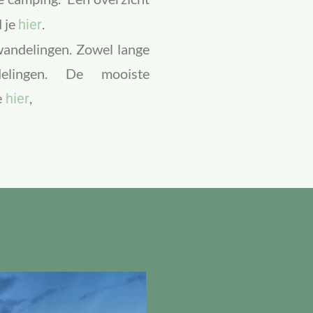
 je
.
hier
wandelingen. Zowel lange
delingen. De mooiste
e
,
hier