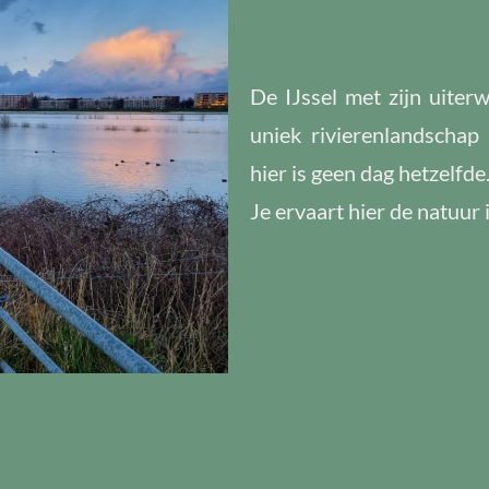
De IJssel met zijn uiter
uniek rivierenlandschap 
hier is geen dag hetzelfde
Je ervaart hier de natuur in