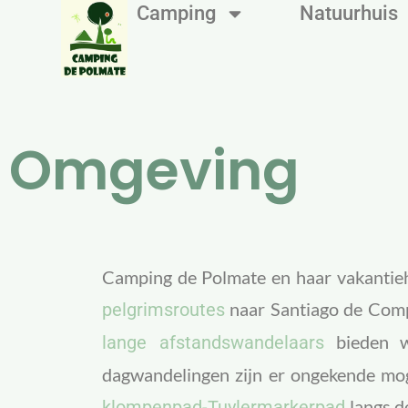
Camping
Natuurhuis
Mini-camping De Polmate
Omgeving
Camping de Polmate en haar vakantiehu
naar Santiago de Comp
pelgrimsroutes
bieden w
lange afstandswandelaars
dagwandelingen zijn er ongekende mog
langs d
klompenpad-Tuylermarkerpad